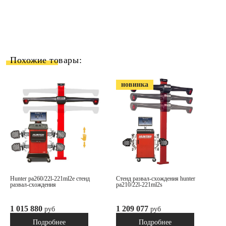
Похожие товары:
новинка
hunter pa260/22l-221ml2e стенд
стенд развал-схождения hunter
развал-схождения
pa210/22l-221ml2s
1 015 880
1 209 077
руб
руб
Под заказ
Под заказ
Подробнее
Подробнее