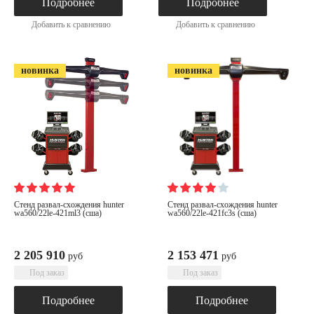
Подробнее
Подробнее
Добавить к сравнению
Добавить к сравнению
новинка
новинка
стенд развал-схождения hunter
стенд развал-схождения hunter
wa560/22le-421ml3 (сша)
wa560/22le-421fc3s (сша)
2 205 910
2 153 471
руб
руб
Под заказ
Под заказ
Подробнее
Подробнее