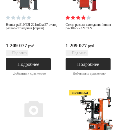
hunter pa210/22l-221ml2sc27 стенд
стенд развал-схождения hunter
развал-схождения (серый)
pa210/22l-221ml2s
1 209 077
1 209 077
руб
руб
Под заказ
Под заказ
Подробнее
Подробнее
Добавить к сравнению
Добавить к сравнению
новинка