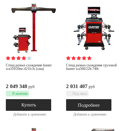
стенд развал-схождения hunter
стенд развал-схождения грузовой
wa310/20ne-421fc3s (сша)
hunter wa560/22lt-740t
2 049 348
2 031 407
руб
руб
В наличии
Под заказ
Купить
Подробнее
Добавить к сравнению
Добавить к сравнению