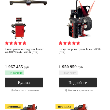
стенд развал-схождения hunter
cтенд виброконтроля hunter rft50e
wa310/20le-421wm3s (сша)
(сша)
1 967 455
1 950 959
руб
руб
В наличии
Под заказ
Купить
Подробнее
Добавить к сравнению
Добавить к сравнению
новинка
новинка