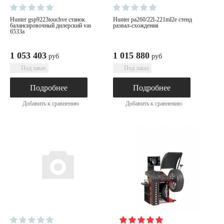
hunter gsp9223touchve станок
hunter pa260/22l-221ml2e стенд
балансировочный дилерский vas
развал-схождения
6533a
1 053 403
1 015 880
руб
руб
Под заказ
Под заказ
Подробнее
Подробнее
Добавить к сравнению
Добавить к сравнению