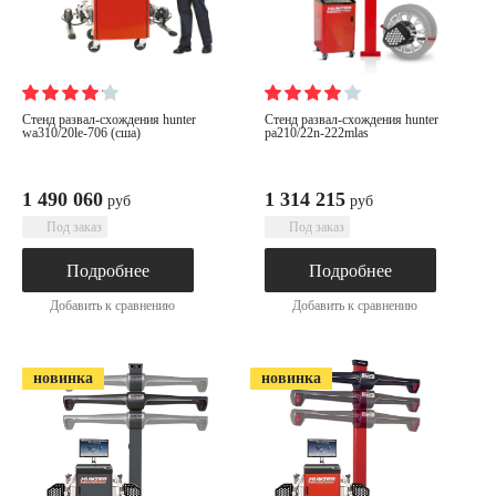
стенд развал-схождения hunter
стенд развал-схождения hunter
wa310/20le-706 (сша)
pa210/22n-222mlas
1 490 060
1 314 215
руб
руб
Под заказ
Под заказ
Подробнее
Подробнее
Добавить к сравнению
Добавить к сравнению
новинка
новинка