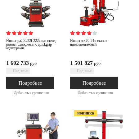
hunter pa260/22l-222cmae стенд
hunter tcx70-21u станок
развал-схождения c quickgrip
шиномонтажный
адаптерами
1 602 733
1 501 827
руб
руб
Под заказ
Под заказ
Подробнее
Подробнее
Добавить к сравнению
Добавить к сравнению
новинка