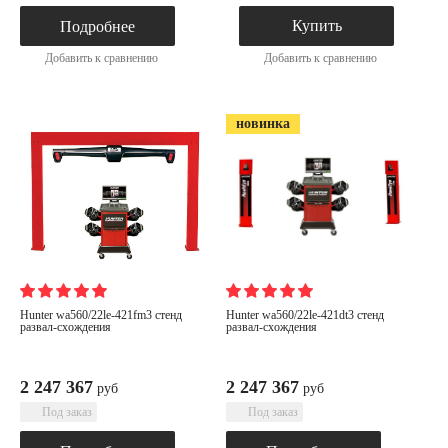
Купить
Подробнее
Добавить к сравнению
Добавить к сравнению
новинка
hunter wa560/22le-421fm3 стенд
hunter wa560/22le-421dt3 стенд
развал-схождения
развал-схождения
2 247 367
2 247 367
руб
руб
Под заказ
Под заказ