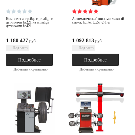
комплект апгрейда с proalign с
автоматический шиномонтажный
датчиками hs221 на winalign
станок hunter tcx57-2-1-u
датчиками he421
1 180 427
1 092 813
руб
руб
Под заказ
Под заказ
Подробнее
Подробнее
Добавить к сравнению
Добавить к сравнению