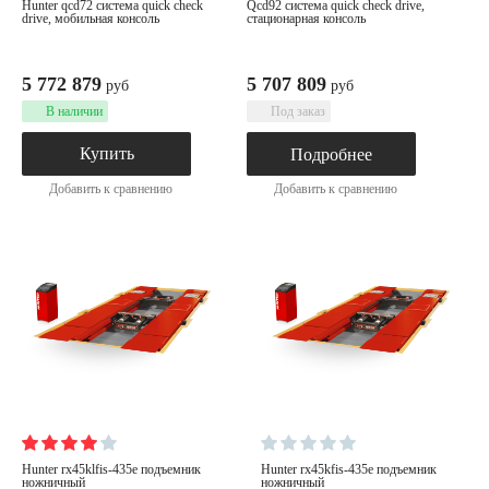
hunter qcd72 система quick check
qcd92 система quick check drive,
drive, мобильная консоль
стационарная консоль
5 772 879
5 707 809
руб
руб
В наличии
Под заказ
Купить
Подробнее
Добавить к сравнению
Добавить к сравнению
hunter rx45klfis-435e подъемник
hunter rx45kfis-435e подъемник
ножничный
ножничный