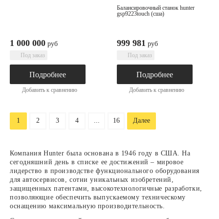
балансировочный станок hunter
gsp9223touch (сша)
1 000 000
999 981
руб
руб
Под заказ
Под заказ
Подробнее
Подробнее
Добавить к сравнению
Добавить к сравнению
1
2
3
4
...
16
Далее
Компания Hunter была основана в 1946 году в США. На
сегодняшний день в списке ее достижений – мировое
лидерство в производстве функционального оборудования
для автосервисов, сотни уникальных изобретений,
защищенных патентами, высокотехнологичные разработки,
позволяющие обеспечить выпускаемому техническому
оснащению максимальную производительность.